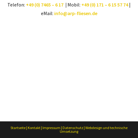
Telefon:
+49 (0) 7465 – 6 17
|
Mobil:
+49 (0) 171 – 6 15 57 74
|
eMail:
info@arp-fliesen.de
Startseite
|
Kontakt
|
Impressum
|
Datenschutz
|
Webdesign und technische
Umsetzung